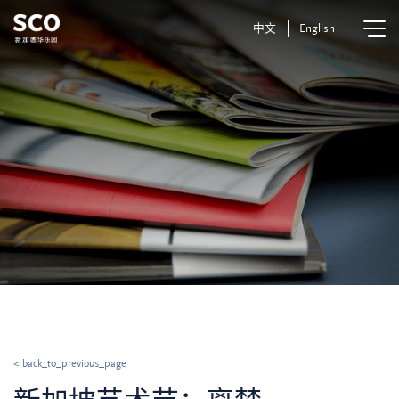
中文
English
< back_to_previous_page