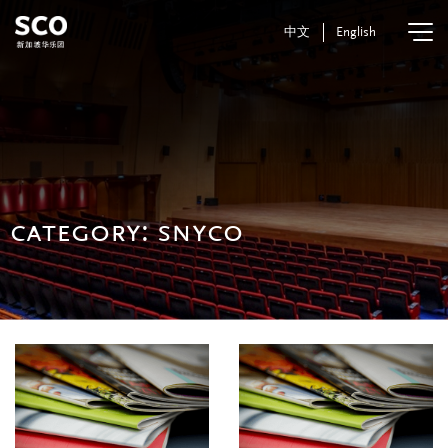
中文
English
category:
snyco