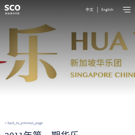
中文
English
< back_to_previous_page