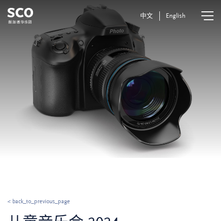
中文
English
< back_to_previous_page