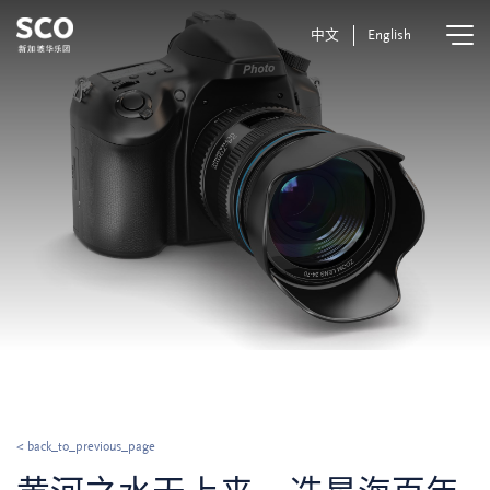
中文
English
< back_to_previous_page