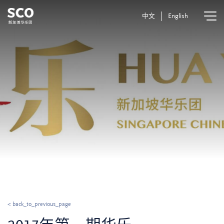
中文
English
< back_to_previous_page