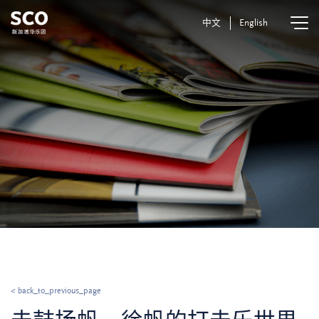
中文
English
< back_to_previous_page