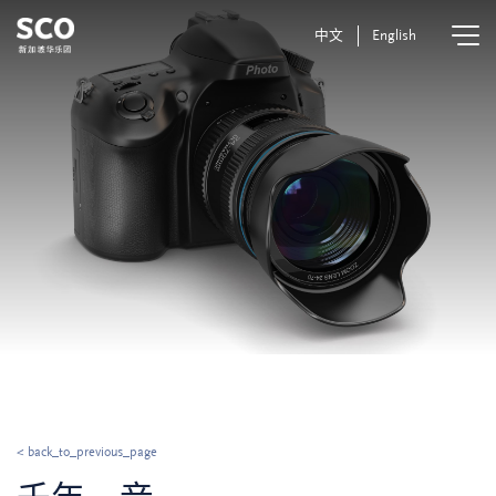
中文
English
< back_to_previous_page