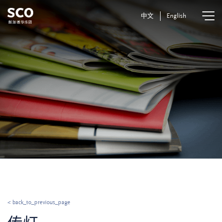
中文
English
< back_to_previous_page