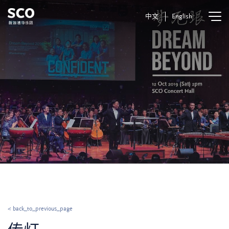
中文
English
< back_to_previous_page