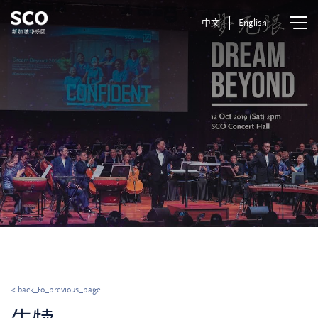
中文
English
< back_to_previous_page