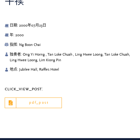
牛犊
日期: 2000年07月23日
年: 2000
指挥: Ng Boon Chai
独奏者: Ong Yi Horng , Tan Loke Chuah , Ling Hwee Loong, Tan Loke Chuah,
Ling Hwee Loong, Lim Kiong Pin
地点: Jubilee Hall, Raffles Hotel
click_view_post:
pdf_post