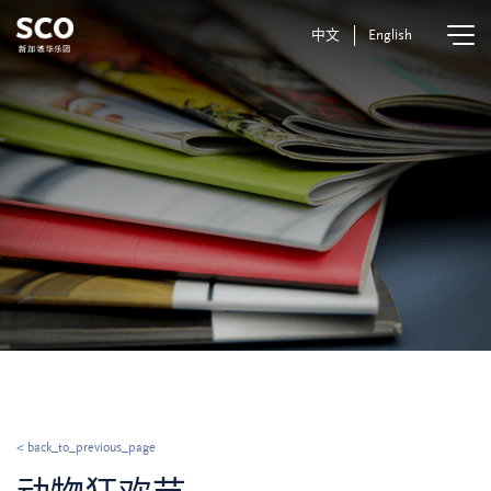
中文
English
< back_to_previous_page