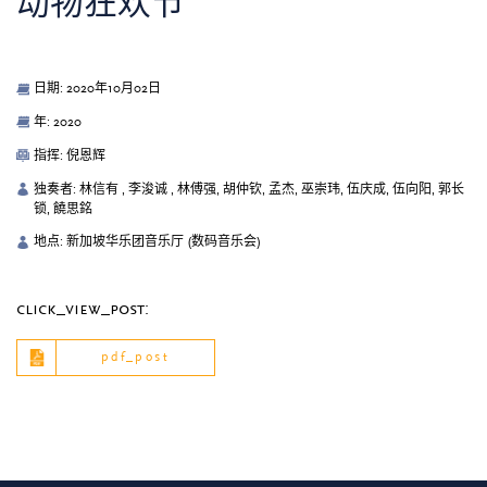
动物狂欢节
日期: 2020年10月02日
年: 2020
指挥: 倪恩辉
独奏者: 林信有 , 李浚诚 , 林傅强, 胡仲钦, 孟杰, 巫崇玮, 伍庆成, 伍向阳, 郭长
锁, 饒思銘
地点: 新加坡华乐团音乐厅 (数码音乐会)
click_view_post:
pdf_post