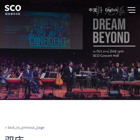
中文
English
< back_to_previous_page