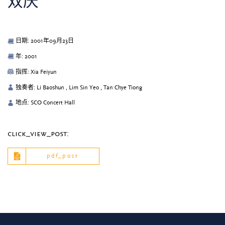
双庆
日期: 2001年09月23日
年: 2001
指挥: Xia Feiyun
独奏者: Li Baoshun , Lim Sin Yeo , Tan Chye Tiong
地点: SCO Concert Hall
click_view_post:
pdf_post