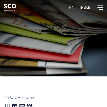
中文
English
< back_to_previous_page