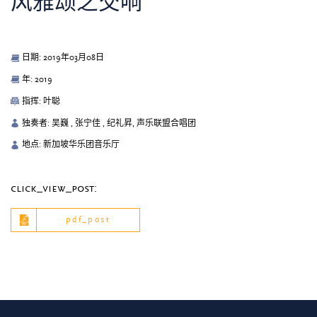
风雅颂之交响
日期: 2019年03月08日
年: 2019
指挥: 叶聪
独奏者: 吴巍 , 张宁佳 , 纪礼昇, 声乐联盟合唱团
地点: 新加坡华乐团音乐厅
click_view_post:
pdf_post