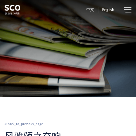
中文
English
< back_to_previous_page