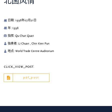
北国风情
日期: 1998年07月21日
年: 1998
指挥: Qu Chun Quan
独奏者: Li Chuan , Chin Kien Pun
地点: World Trade Centre Auditorium
click_view_post:
pdf_post