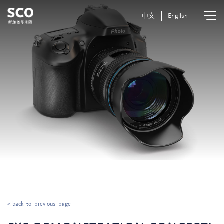
中文
English
< back_to_previous_page