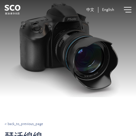
中文
English
< back_to_previous_page