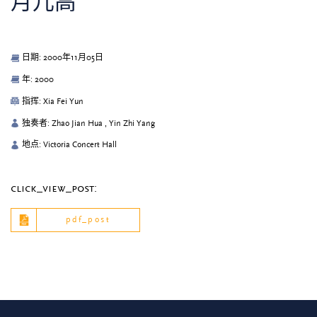
月儿高
日期: 2000年11月05日
年: 2000
指挥: Xia Fei Yun
独奏者: Zhao Jian Hua , Yin Zhi Yang
地点: Victoria Concert Hall
click_view_post:
pdf_post