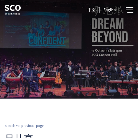
中文
English
< back_to_previous_page