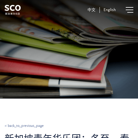
中文
English
< back_to_previous_page