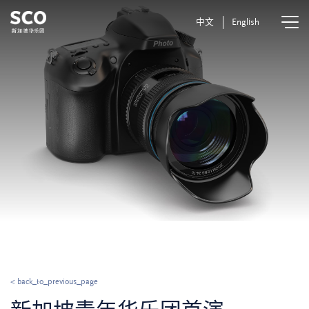
中文
English
< back_to_previous_page