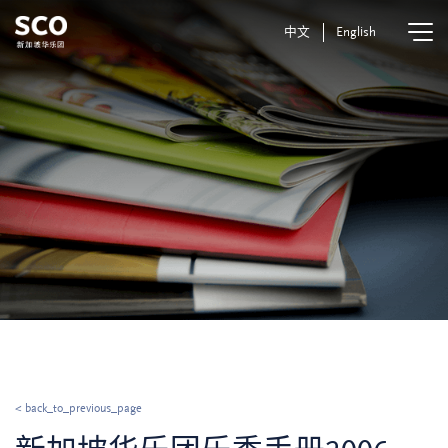
中文
English
< back_to_previous_page