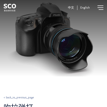
中文
English
< back_to_previous_page