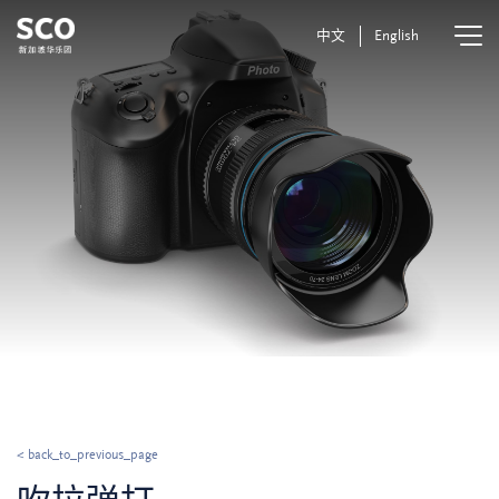
中文
English
< back_to_previous_page