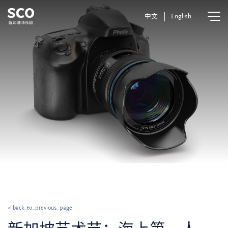
中文
English
< back_to_previous_page