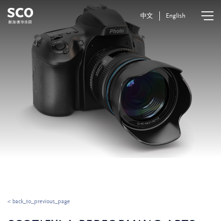
中文
English
< back_to_previous_page