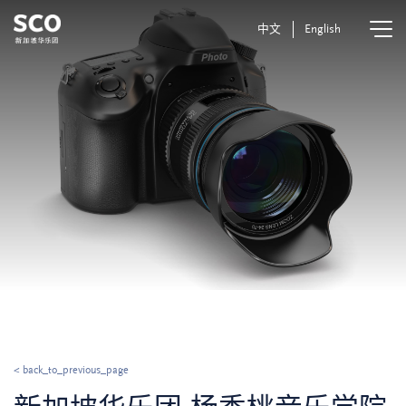
中文
English
< back_to_previous_page