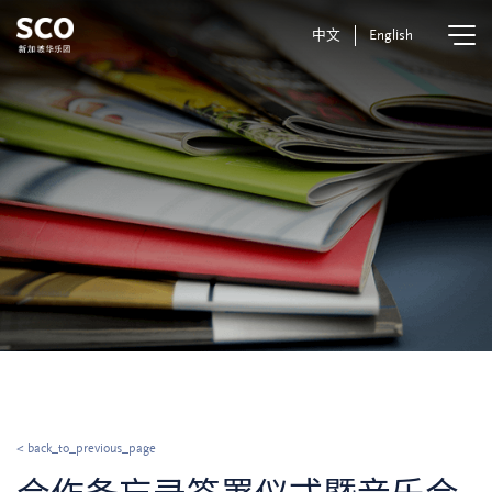
中文
English
< back_to_previous_page