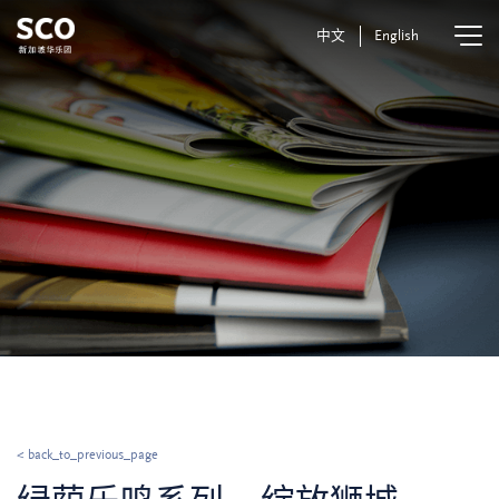
中文
English
< back_to_previous_page