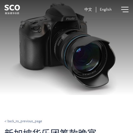
中文
English
< back_to_previous_page