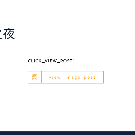
之夜
click_view_post:
view_image_post