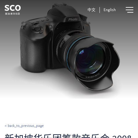
中文
English
< back_to_previous_page