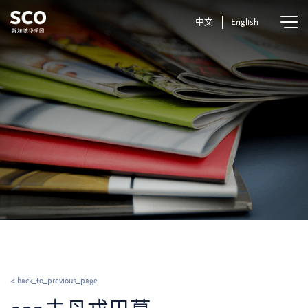
中文
English
< back_to_previous_page