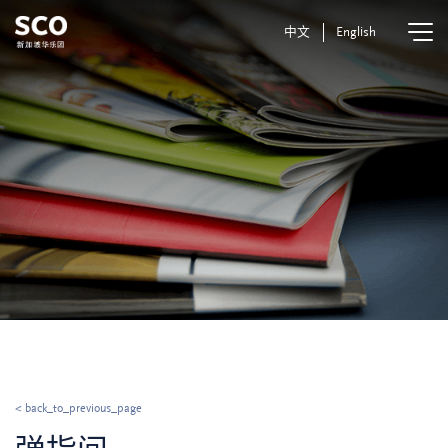
中文
English
< back_to_previous_page