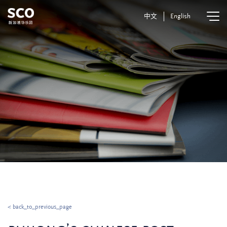
中文
English
< back_to_previous_page