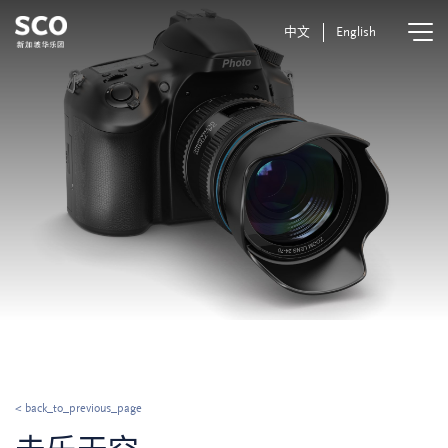
中文
English
< back_to_previous_page