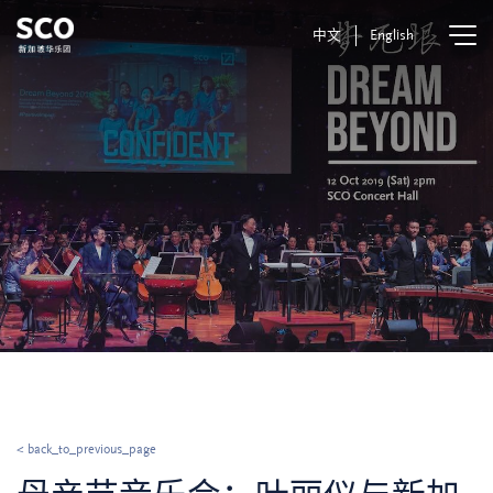
中文
English
< back_to_previous_page