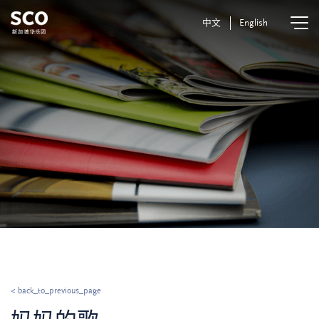
中文
English
< back_to_previous_page