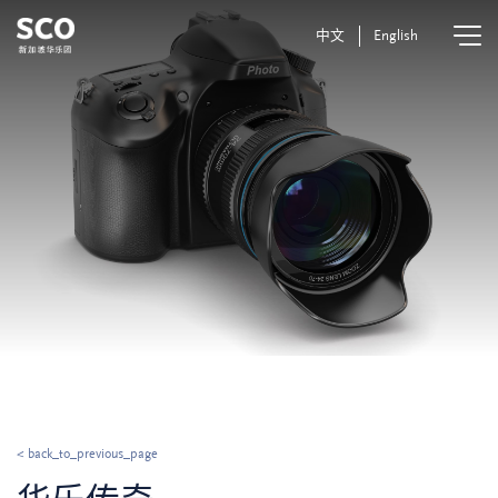
中文
English
< back_to_previous_page