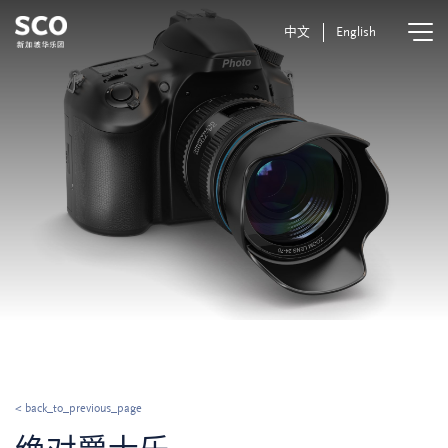
中文
English
< back_to_previous_page