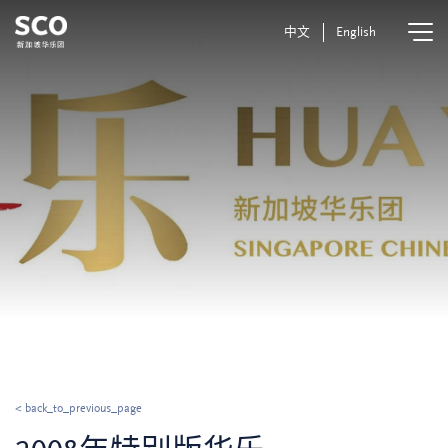
中文
English
< back_to_previous_page