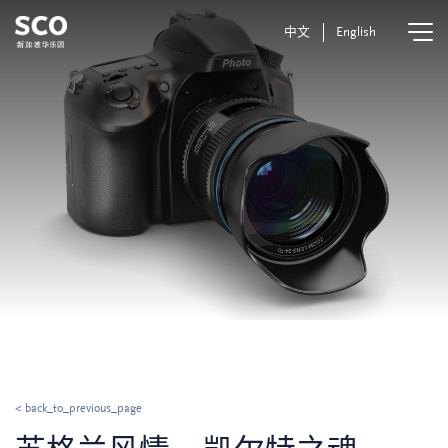
中文
English
< back_to_previous_page