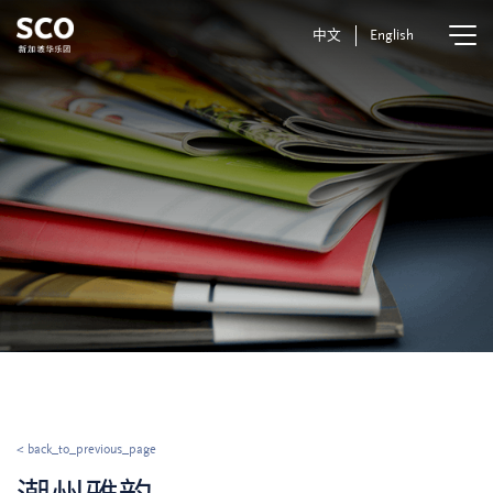
中文
English
< back_to_previous_page