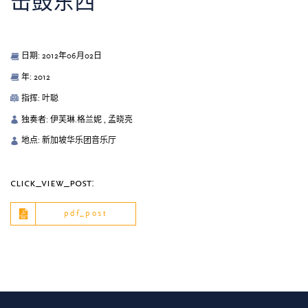
击鼓东西
日期: 2012年06月02日
年: 2012
指挥: 叶聪
独奏者: 伊芙琳.格兰妮 , 孟晓亮
地点: 新加坡华乐团音乐厅
click_view_post:
pdf_post