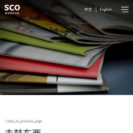
中文
English
< back_to_previous_page