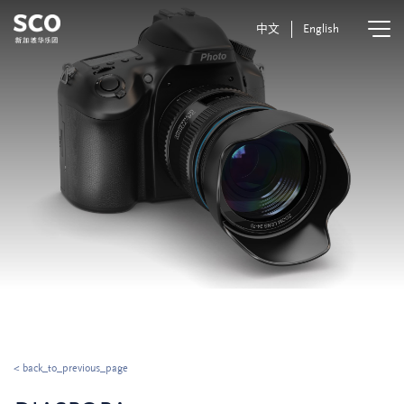
中文
English
< back_to_previous_page