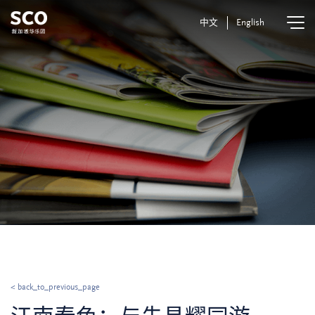
中文
English
< back_to_previous_page