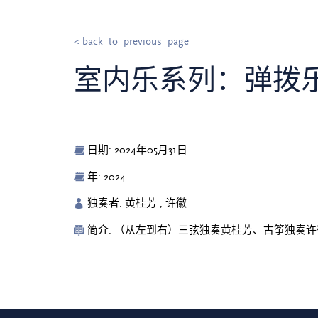
< back_to_previous_page
室内乐系列：弹拨
日期: 2024年05月31日
年: 2024
独奏者: 黄桂芳 , 许徽
简介: （从左到右）三弦独奏黄桂芳、古筝独奏许