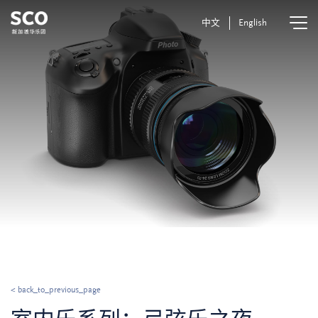
中文
English
< back_to_previous_page