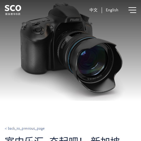
中文
English
< back_to_previous_page