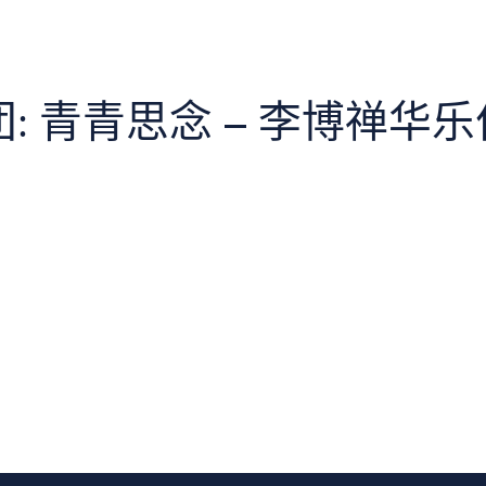
: 青青思念 – 李博禅华