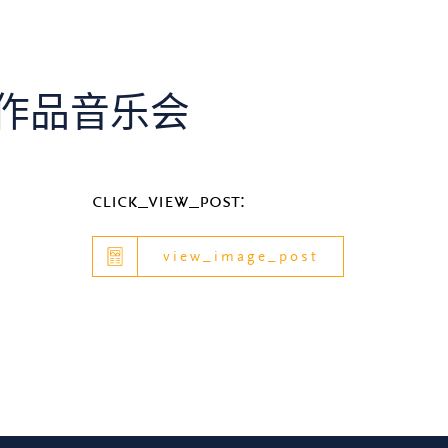
乐作品音乐会
click_view_post:
view_image_post